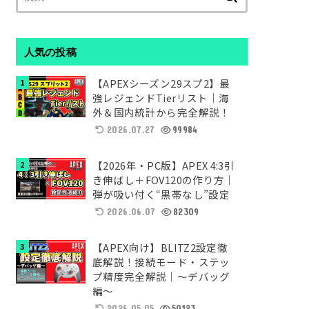
索:
人気の投稿
【APEXシーズン29スプ2】最
強レジェンドTierリスト｜海
外＆国内統計から完全解説！
2026.07.27
99984
【2026年・PC版】APEX 4:3引
き伸ばし＋FOV120の作り方｜
弾が吸い付く“黒帯なし”設定
2026.06.07
82309
【APEX向け】BLITZ2設定徹
底解説！接続モード・ステッ
プ精度完全解説｜～デバッグ
編～
2026.05.05
50123