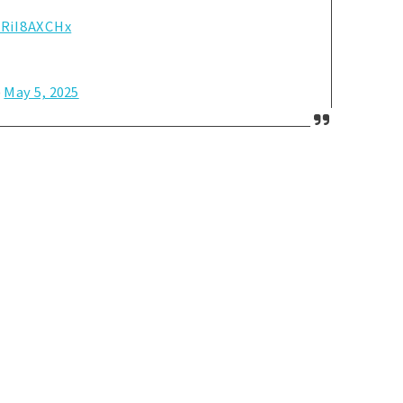
CRiI8AXCHx
)
May 5, 2025