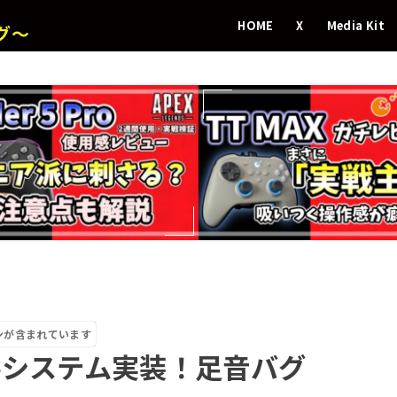
HOME
X
Media Kit
グ～
ンが含まれています
善システム実装！足音バグ