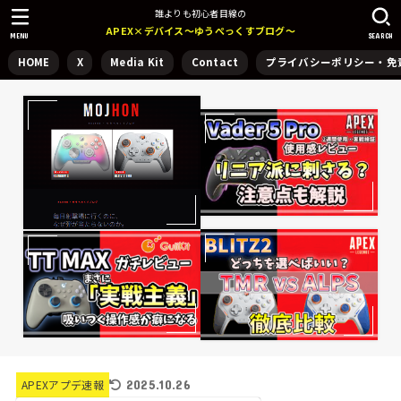
誰よりも初心者目線の
APEX×デバイス～ゆうぺっくすブログ～
MENU
SEARCH
HOME
X
Media Kit
Contact
プライバシーポリシー・免
2025.10.26
APEXアプデ速報