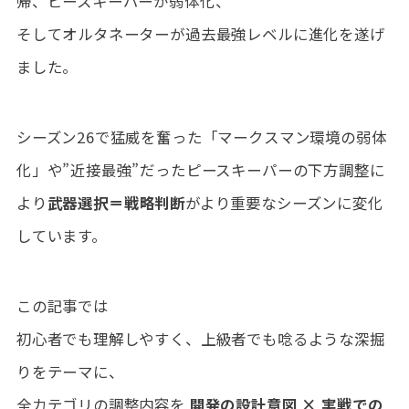
帰、ピースキーパーが弱体化、
そしてオルタネーターが過去最強レベルに進化を遂げ
ました。
シーズン26で猛威を奮った「マークスマン環境の弱体
化」や”近接最強”だったピースキーパーの下方調整に
より
武器選択＝戦略判断
がより重要なシーズンに変化
しています。
この記事では
初心者でも理解しやすく、上級者でも唸るような深掘
りをテーマに、
全カテゴリの調整内容を
開発の設計意図 × 実戦での