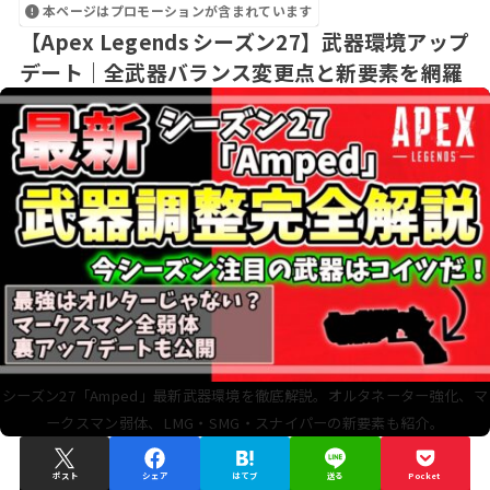
本ページはプロモーションが含まれています
【Apex Legends シーズン27】武器環境アップ
デート｜全武器バランス変更点と新要素を網羅
シーズン27「Amped」最新武器環境を徹底解説。オルタネーター強化、マ
ークスマン弱体、LMG・SMG・スナイパーの新要素も紹介。
ポスト
シェア
はてブ
送る
Pocket