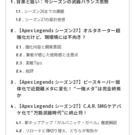
背景と狙い：今シーズンの武器バランス思想
1
シーズン26までの課題
1.1
シーズン27の設計思想
1.2
【Apex Legends シーズン27】オルタネーター超
2
強化だけど、現環境には不向き？
強化内容と開発意図
2.1
筆者が感じた使用感と注意点
2.2
実戦Tips
2.3
総評
2.4
【Apex Legends シーズン27】ピースキーパー弱
3
体化で近距離メタに変化！ “一強メタ”は完全終焉
か
【Apex Legends シーズン27】C.A.R. SMGケアパ
4
ケ化で“万能武器時代”に終止符！
新ホップアップ「ガルバニック・ガベル」徹底解説
4.1
リロードと弾切り替え、どちらが有効か
4.2