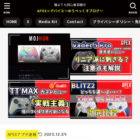
誰よりも初心者目線の
APEX×デバイス～ゆうぺっくすブログ～
MENU
SEARCH
HOME
X
Media Kit
Contact
プライバシーポリシー・免
2025.12.09
APEXアプデ速報