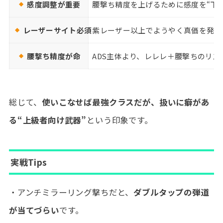
感度調整が重要
腰撃ち精度を上げるために感度を“下
レーザーサイト必須
紫レーザー以上でようやく真価を発揮
腰撃ち精度が命
ADS主体より、レレレ＋腰撃ちのリズ
総じて、
使いこなせば最強クラスだが、扱いに癖があ
る“上級者向け武器”
という印象です。
実戦Tips
・アンチミラーリング撃ちだと、
ダブルタップの弾道
が当てづらい
です。