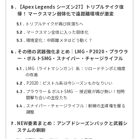
【Apex Legends シーズン27】トリプルテイク復
5
帰！ マークスマン弱体化で遠距離環境が激変
トリプルテイクが再び床落ちへ
5.1
マークスマン全体に入った弱体化
5.2
環境変化：中距離メタはどう動く？
5.3
その他の武器強化まとめ｜LMG・P2020・プラウラ
6
ー・ボルトSMG・スナイパー・チャージライフル
LMG（ライトマシンガン）系：リロードテンポと精度
6.1
の改善
P2020：ピストル系は今シーズンもかなりいい
6.2
プラウラー & ボルトSMG ― 接近戦が再び熱い！短時
6.3
間撃ち合いの主役たち
スナイパー・チャージライフル：射線の主導権を握る
6.4
調整
NEW要素まとめ：アンプドシーズンパックと武器シ
7
ステムの刷新