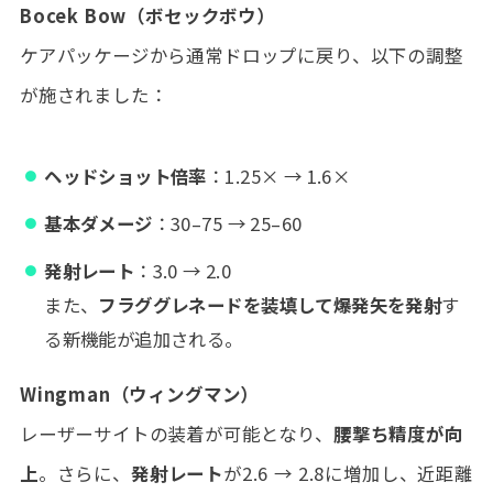
Bocek Bow（ボセックボウ）
ケアパッケージから通常ドロップに戻り、以下の調整
が施されました：
ヘッドショット倍率
：1.25× → 1.6×
基本ダメージ
：30–75 → 25–60
発射レート
：3.0 → 2.0
また、
フラググレネードを装填して爆発矢を発射
す
る新機能が追加される。
Wingman（ウィングマン）
レーザーサイトの装着が可能となり、
腰撃ち精度が向
上
。さらに、
発射レート
が2.6 → 2.8に増加し、近距離