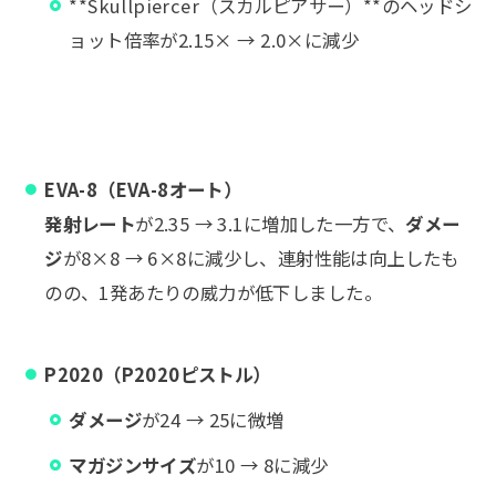
**Skullpiercer（スカルピアサー）**のヘッドシ
ョット倍率が2.15× → 2.0×に減少
EVA-8（EVA-8オート）
発射レート
が2.35 → 3.1に増加した一方で、
ダメー
ジ
が8×8 → 6×8に減少し、連射性能は向上したも
のの、1発あたりの威力が低下しました。
P2020（P2020ピストル）
ダメージ
が24 → 25に微増
マガジンサイズ
が10 → 8に減少