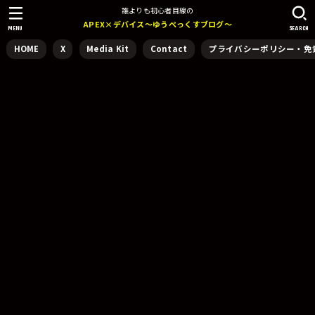
誰よりも初心者目線の
APEX×デバイス～ゆうぺっくすブログ～
MENU
SEARCH
HOME
X
Media Kit
Contact
プライバシーポリシー・免