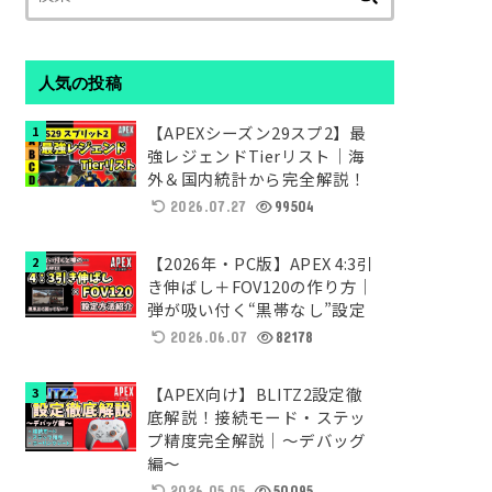
索:
人気の投稿
【APEXシーズン29スプ2】最
強レジェンドTierリスト｜海
外＆国内統計から完全解説！
2026.07.27
99504
【2026年・PC版】APEX 4:3引
き伸ばし＋FOV120の作り方｜
弾が吸い付く“黒帯なし”設定
2026.06.07
82178
【APEX向け】BLITZ2設定徹
底解説！接続モード・ステッ
プ精度完全解説｜～デバッグ
編～
2026.05.05
50095