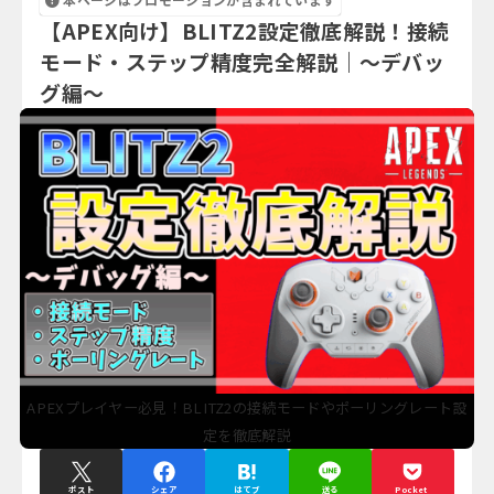
【APEX向け】BLITZ2設定徹底解説！接続
モード・ステップ精度完全解説｜～デバッ
グ編～
APEXプレイヤー必見！BLITZ2の接続モードやポーリングレート設
定を徹底解説
ポスト
シェア
はてブ
送る
Pocket