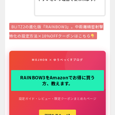
BLITZ2の進化版『RAINBOW3』。中距離精密射撃
特化の設定方法×10％OFFクーポンはこちら
MOJHON × ゆうぺっくすブログ
RAINBOW3をAmazonでお得に買う
方、教えます。
設定ガイド・レビュー・限定クーポンまとめたページ