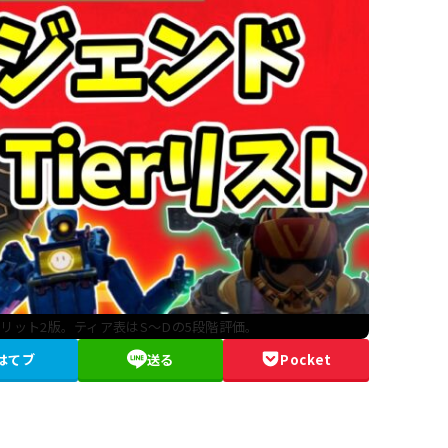
リット2版。ティア表はS〜Dの5段階評価。
はてブ
送る
Pocket