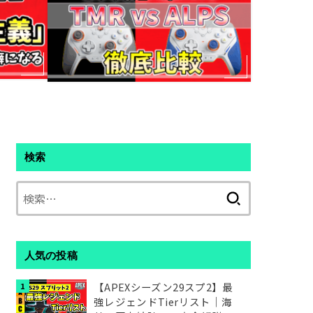
検索
検
索:
人気の投稿
【APEXシーズン29スプ2】最
強レジェンドTierリスト｜海