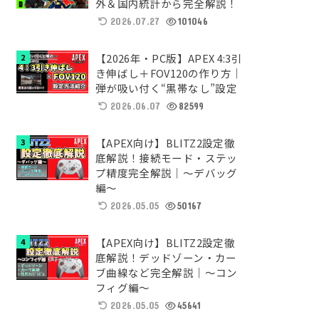
外＆国内統計から完全解説！
2026.07.27
101046
【2026年・PC版】APEX 4:3引
き伸ばし＋FOV120の作り方｜
弾が吸い付く“黒帯なし”設定
2026.06.07
82599
【APEX向け】BLITZ2設定徹
底解説！接続モード・ステッ
プ精度完全解説｜～デバッグ
編～
2026.05.05
50167
【APEX向け】BLITZ2設定徹
底解説！デッドゾーン・カー
ブ曲線など完全解説｜～コン
フィグ編～
2026.05.05
45641