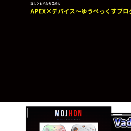
誰よりも初心者目線の
APEX×デバイス～ゆうぺっくすブロ