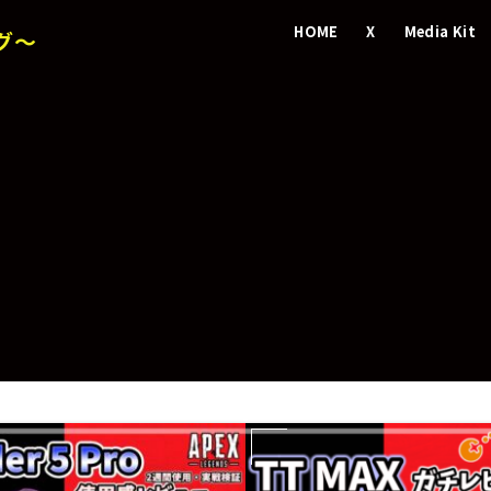
HOME
X
Media Kit
グ～