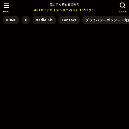
誰よりも初心者目線の
APEX×デバイス～ゆうぺっくすブログ～
MENU
SEARCH
HOME
X
Media Kit
Contact
プライバシーポリシー・免