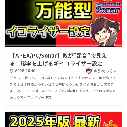
【APEX/PC/Sonar】敵が”足音”で見え
る！勝率を上げる新イコライザー設定
ゆうぺっくす
2025.05.18
どうも！ 皆さん、APEX楽しんでいますか？おかげさまで娘が育って
きて１日１時間から多い日で２時間くらいは遊べる時間が出来てき
ました。 てか最近、APEXのアプデ内容神すぎません？ APEXが最近
楽しくてイコライザー作業...