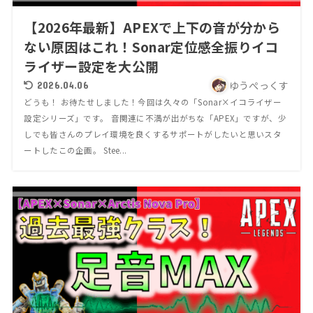
【2026年最新】APEXで上下の音が分から
ない原因はこれ！Sonar定位感全振りイコ
ライザー設定を大公開
ゆうぺっくす
2026.04.06
どうも！ お待たせしました！今回は久々の「Sonar×イコライザー
設定シリーズ」です。 音関連に不満が出がちな「APEX」ですが、少
しでも皆さんのプレイ環境を良くするサポートがしたいと思いスタ
ートしたこの企画。 Stee...