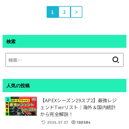
1
2
＞
検索
検
索:
人気の投稿
【APEXシーズン29スプ2】最強レジ
ェンドTierリスト｜海外＆国内統計
から完全解説！
2026.07.27
102584