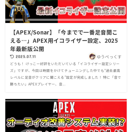
【APEX/Sonar】「今までで一番足音聞こ
える…」APEX用イコライザー設定、2025
年最新版公開
ゆうぺっくす
2025.07.11
どうも！ けっこー好評をいただいている「イコライザー設定シリー
ズ」ですが、今回は時間をかけてチューニングした中でも“過去最高
レベルに足音がクリアに聞こえる”設定が完成しました！ 特に「音で
勝ちたい」APEXプレイヤー、音...