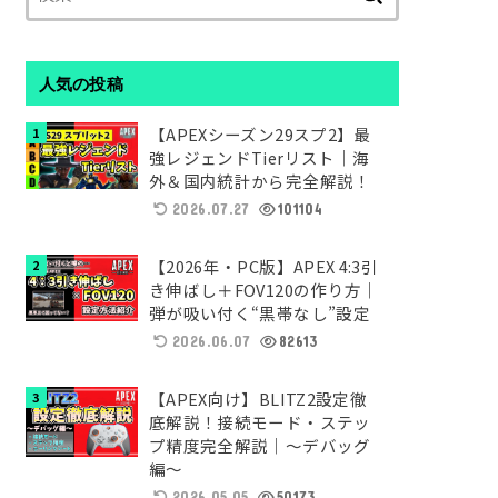
索:
人気の投稿
【APEXシーズン29スプ2】最
強レジェンドTierリスト｜海
外＆国内統計から完全解説！
2026.07.27
101104
【2026年・PC版】APEX 4:3引
き伸ばし＋FOV120の作り方｜
弾が吸い付く“黒帯なし”設定
2026.06.07
82613
【APEX向け】BLITZ2設定徹
底解説！接続モード・ステッ
プ精度完全解説｜～デバッグ
編～
2026.05.05
50173