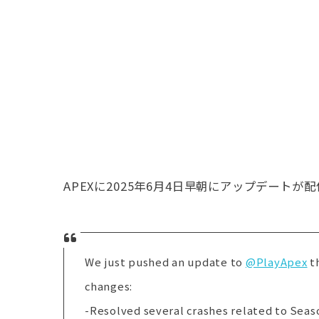
APEXに2025年6月4日早朝にアップデートが
We just pushed an update to
@PlayApex
th
changes:
-Resolved several crashes related to Seas