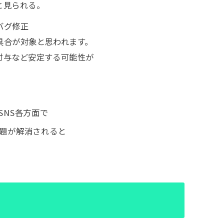
と見られる。
バグ修正
具合が対象と思われます。
付与など安定する可能性が
NS各方面で
題が解消されると