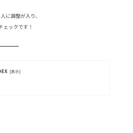
3人に調整が入り、
チェックです！
DEX
[
表示
]