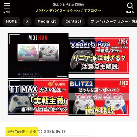
誰よりも初心者目線の
APEX×デバイス～ゆうぺっくすブログ～
MENU
SEARCH
HOME
X
Media Kit
Contact
プライバシーポリシー・免
2026.04.12
最強Tier表・メタ