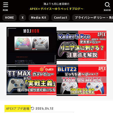
誰よりも初心者目線の
APEX×デバイス～ゆうぺっくすブログ～
MENU
SEARCH
HOME
X
Media Kit
Contact
プライバシーポリシー・免
2026.04.12
APEXアプデ速報