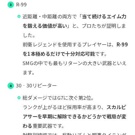
R-99
近距離・中距離の両方で「
当て続けるエイム力
を鍛える価値が高い
」と、プロたちが証明しま
した。
前衛レジェンドを使用するプレイヤーは、
R-99
を1本極めるだけで十分対応可能
です。
SMGの中でも最もリターンの大きい武器といえ
ます。
30‐30リピーター
総ダメージではG7に次ぐ第2位。
ランクが上がるほど採用率が高まり、
スカルピ
アサーを早期に解除できるかどうかで戦局が変
わる
重要武器です。
射撃訓練場では、反動リズムと照準タイミング