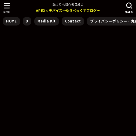
誰よりも初心者目線の
APEX×デバイス～ゆうぺっくすブログ～
MENU
SEARCH
HOME
X
Media Kit
Contact
プライバシーポリシー・免