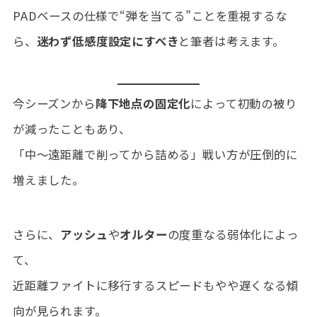
PADベースの仕様で“弾を当てる”ことを重視するな
ら、
迷わず低感度設定にすべき
と筆者は考えます。
今シーズンから
降下地点の固定化
によって初動の被り
が減ったこともあり、
「中〜遠距離で削ってから詰める」戦い方が圧倒的に
増えました。
さらに、
アッシュ
や
オルター
の度重なる弱体化によっ
て、
近距離ファイトに移行するスピードもやや遅くなる傾
向が見られます。