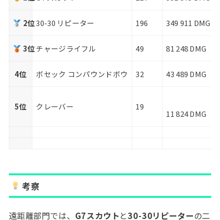
2位
30-30 リピーター
196
349 911 DMG
3位
チャージライフル
49
81 248 DMG
4位
ボセック コンパウンドボウ
32
43 489 DMG
5位
クレーバー
19
11 824 DMG
考察
遠距離部門では、
G7スカウト
と
30-30リピーター
の二