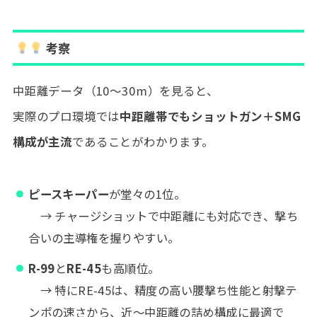
考察
中距離データ（10〜30m）を見ると、
実際のプロ環境では
中距離帯でもショットガン＋SMG
構成が主流
であることがわかります。
ピースキーパー
が堂々の1位。
→ チャージショットで中距離にも対応でき、撃ち
合いの主導権を握りやすい。
R-99
と
RE-45
も高順位。
→ 特にRE-45は、精度の高い腰撃ち性能と射撃テ
ンポの速さから、近〜中距離の詰め構成に最適で