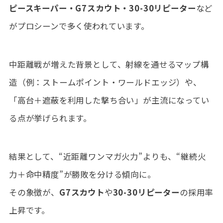
ピースキーパー・G7スカウト・30-30リピーター
など
がプロシーンで多く使われています。
中距離戦が増えた背景として、射線を通せるマップ構
造（例：ストームポイント・ワールドエッジ）や、
「高台＋遮蔽を利用した撃ち合い」が主流になってい
る点が挙げられます。
結果として、“近距離ワンマガ火力”よりも、“継続火
力＋命中精度”が勝敗を分ける傾向に。
その象徴が、
G7スカウト
や
30-30リピーター
の採用率
上昇です。