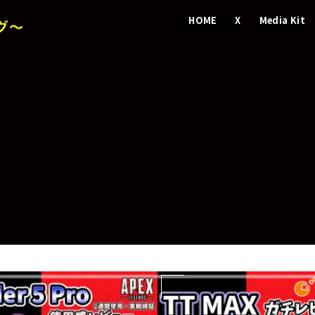
HOME
X
Media Kit
グ～