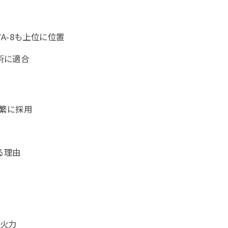
A-8も上位に位置
術に適合
頻繁に採用
る理由
離火力