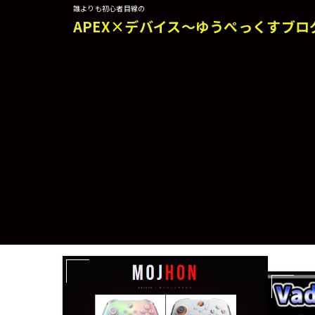
誰よりも初心者目線の
APEX×デバイス～ゆうぺっくすブロ