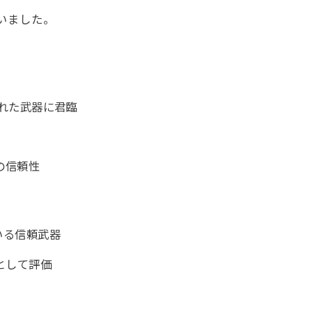
いました。
ックされた武器に君臨
の信頼性
いる信頼武器
として評価