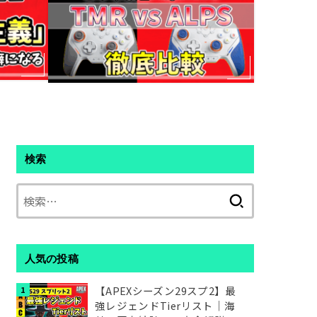
検索
検
索:
人気の投稿
【APEXシーズン29スプ2】最
強レジェンドTierリスト｜海