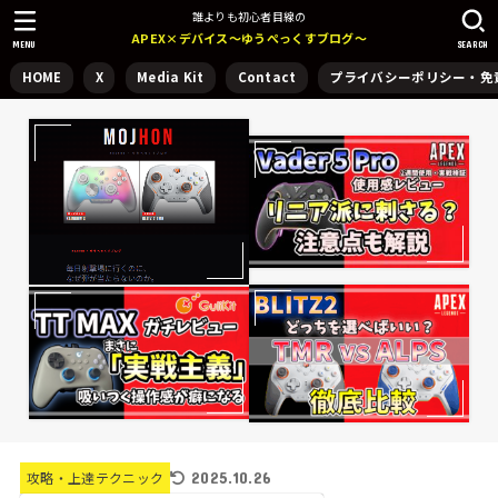
誰よりも初心者目線の
APEX×デバイス～ゆうぺっくすブログ～
MENU
SEARCH
HOME
X
Media Kit
Contact
プライバシーポリシー・免
2025.10.26
攻略・上達テクニック