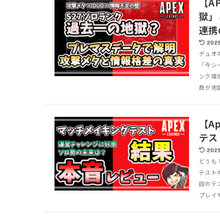
【A
獄」
連携
2025
デュオ
「今シ
ンク環
良が地獄
【A
テス
2025
どうも！
テスト
回のテ
プレイヤ