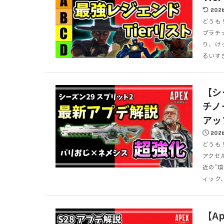
2026
どうも
プラチ
り、け
るいすぎ
【シ
チノ
アッ
2026
どうも
アクセ
近の"
ィック、
【A