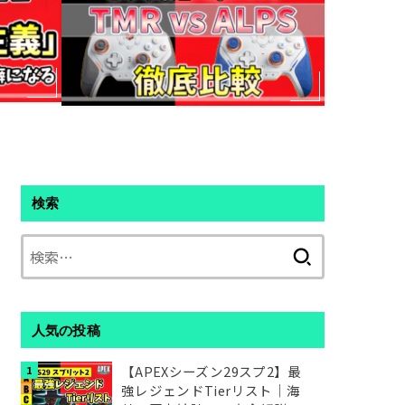
検索
検
索:
人気の投稿
【APEXシーズン29スプ2】最
強レジェンドTierリスト｜海