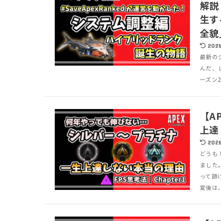
解説
生す
全貌
2026
最新のシ
んだ、
ーズン
【A
上達
2026
どうも
ました
って頷
変後は、