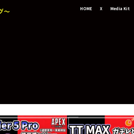
HOME
X
Media Kit
グ～