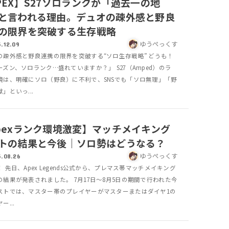
PEX】S27ソロランクが「過去一の地
と言われる理由。デュオの疎外感と野良
の限界を突破する生存戦略
ゆうぺっくす
.12.09
の疎外感と野良連携の限界を突破する“ソロ生存戦略” どうも！
ーズン、ソロランク…盛れていますか？」 S27（Amped）のラ
境は、明確にソロ（野良）に不利で、SNSでも「ソロ無理」「野
」といっ...
pexランク環境激変】マッチメイキング
トの結果と今後｜ソロ勢はどうなる？
ゆうぺっくす
.08.26
 先日、Apex Legends公式から、プレマス帯マッチメイキング
の結果が発表されました。 7月17日〜8月5日の期間で行われた今
ストでは、マスター帯のプレイヤーがマスターまたはダイヤ1の
ー...