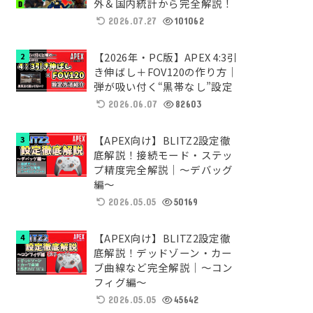
外＆国内統計から完全解説！
2026.07.27
101062
【2026年・PC版】APEX 4:3引
き伸ばし＋FOV120の作り方｜
弾が吸い付く“黒帯なし”設定
2026.06.07
82603
【APEX向け】BLITZ2設定徹
底解説！接続モード・ステッ
プ精度完全解説｜～デバッグ
編～
2026.05.05
50169
【APEX向け】BLITZ2設定徹
底解説！デッドゾーン・カー
ブ曲線など完全解説｜～コン
フィグ編～
2026.05.05
45642