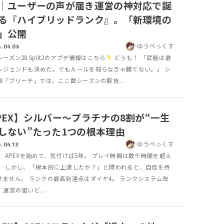
｜ユーザーの声が届き運営の神対応で誕
る『ハイブリッドランク』。「新環境の
」公開
ゆうぺっくす
.04.06
ーズン28 Split2のアプデ情報はこちら
どうも！ 「武器は選
レジェンドも決めた。でもルールを知らなきゃ勝てない。」 シ
28「ブリーチ」では、ここ数シーズンの競技...
PEX】シルバー〜プラチナの8割が“一生
しない”たった1つの根本理由
ゆうぺっくす
.04.12
！ APEXを始めて、気付けば5年。 プレイ時間は数千時間を超え
。 しかし、「根本的に上達したか？」と問われると、自信を持
けません。 ランクの最高到達点はダイヤ4。 ランクシステム改
運営の狙いど...