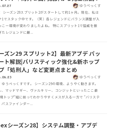
ゆうぺっくす
.07.27
！ シーズン29スプリット2がスタートして約1ヶ月。現在、私は
ナ1でスタック中です。（笑）各レジェンドにバランス調整が入
っこー環境が変わりましたよね。 特にスプリット1で猛威を振
たレジェンドに厳...
ーズン29 スプリット2】最新アプデ パッ
ート解説|バリスティック強化&新ホップ
プ「処刑人」など変更点まとめ
ゆうぺっくす
.06.23
！ゆうぺっくすです。 シーズン29の環境、ようやく動きます。
ル、マッドマギー、ヴァルキリー、コンジットといったここ最
環境トップ"組に揃ってわかりやすくメスが入る一方で ”バリステ
パスファインダー...
pexシーズン28】システム調整・アプデ