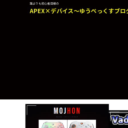
誰よりも初心者目線の
APEX×デバイス～ゆうぺっくすブロ