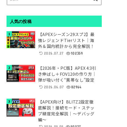
索:
人気の投稿
【APEXシーズン29スプ2】最
強レジェンドTierリスト｜海
外＆国内統計から完全解説！
2026.07.27
102359
【2026年・PC版】APEX 4:3引
き伸ばし＋FOV120の作り方｜
弾が吸い付く“黒帯なし”設定
2026.06.07
82964
【APEX向け】BLITZ2設定徹
底解説！接続モード・ステッ
プ精度完全解説｜～デバッグ
編～
2026.05.05
50237