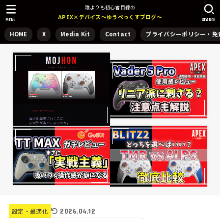
誰よりも初心者目線の
APEX×デバイス～ゆうぺっくすブログ～
MENU
SEARCH
HOME
X
Media Kit
Contact
プライバシーポリシー・免
2026.04.12
設定・最適化