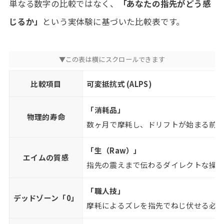
単なる数字の比較ではなく、
「あなたの指先がどう感
じるか」
という実体験に基づいた比較表です。
比較項目
可変抵抗式 (ALPS)
「消耗品」
物理的寿命
数ヶ月で摩耗し、ドリフトが始まる前
「生（Raw）」
エイムの質感
指先の震えまで伝わるダイレクトな操
「職人技」
デッドゾーン「0」
摩耗によるズレを指先でねじ伏せる必