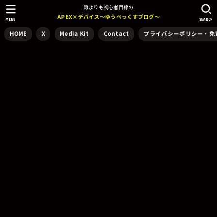
誰よりも初心者目線の
APEX×デバイス～ゆうぺっくすブログ～
MENU
SEARCH
HOME
X
Media Kit
Contact
プライバシーポリシー・免