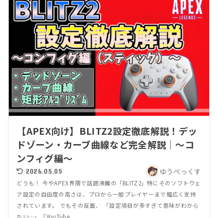
【APEX向け】BLITZ2設定徹底解説！デッ
ドゾーン・カーブ曲線など完全解説｜～コ
ンフィグ編～
ゆうぺっくす
2026.05.05
どうも！ 今やAPEX界隈で話題沸騰の「BLITZ2」特にそのソフトウェ
ア設定の自由度の高さは、プロから一般プレイヤーまで幅広く支持
されています。 でもその反面、 「設定項目が多すぎて意味がわから
ない…」「YouTube...