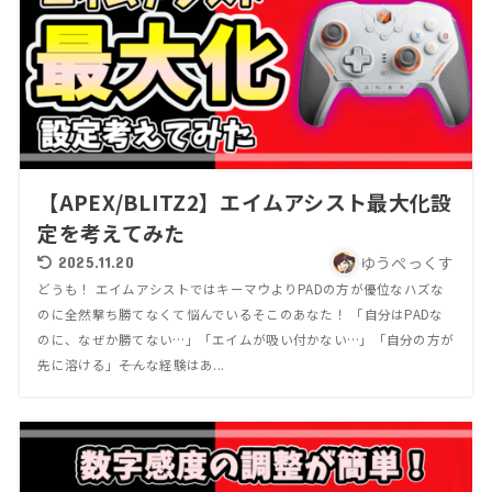
【APEX/BLITZ2】エイムアシスト最大化設
定を考えてみた
ゆうぺっくす
2025.11.20
どうも！ エイムアシストではキーマウよりPADの方が優位なハズな
のに全然撃ち勝てなくて悩んでいるそこのあなた！ 「自分はPADな
のに、なぜか勝てない…」「エイムが吸い付かない…」「自分の方が
先に溶ける」――そんな経験はあ...