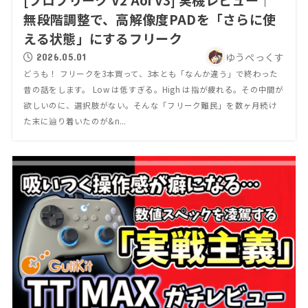
無段階調整で、高解像度PADを「さらに使
える状態」にするフリーク
ゆうぺっくす
2026.05.01
どうも！ フリークを3本買って、3本とも「なんか違う」で終わった
昔の話をします。 Low は低すぎる。High は指が疲れる。その中間が
欲しいのに、選択肢がない。そんな「フリーク難民」を数ヶ月続け
た末に辿り着いたのが&n...