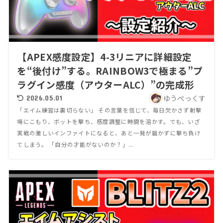
【APEX感度設定】4-3リニアに詳細設定
を“後付け”する。RAINBOW3で極まる”プ
ラグイン感度（アウターALC）”の完成形
ゆうぺっくす
2026.05.01
「エイム練習は裏切らない」 その言葉を信じて、毎日欠かさず射撃
場にこもり、ボットを撃ち、感度調整に時間を溶かす。でも、いざ
実戦の激しいインファイトになると、あと一発が届かずに撃ち負け
てしまう。 「自分の才能がないのか？」...