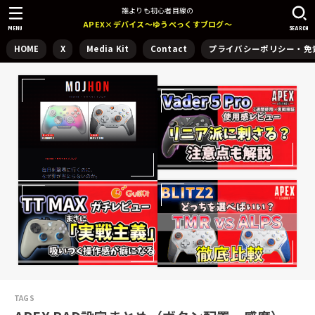
誰よりも初心者目線の
APEX×デバイス～ゆうぺっくすブログ～
MENU
SEARCH
HOME
X
Media Kit
Contact
プライバシーポリシー・免