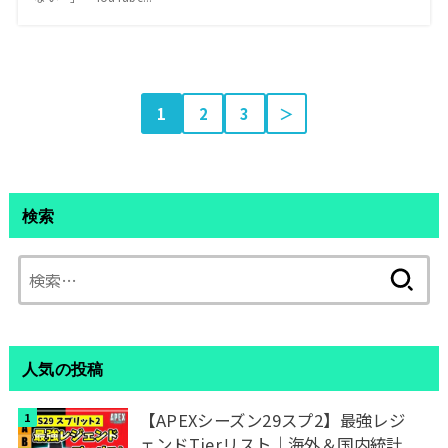
1
2
3
＞
検索
検
索:
人気の投稿
【APEXシーズン29スプ2】最強レジ
ェンドTierリスト｜海外＆国内統計