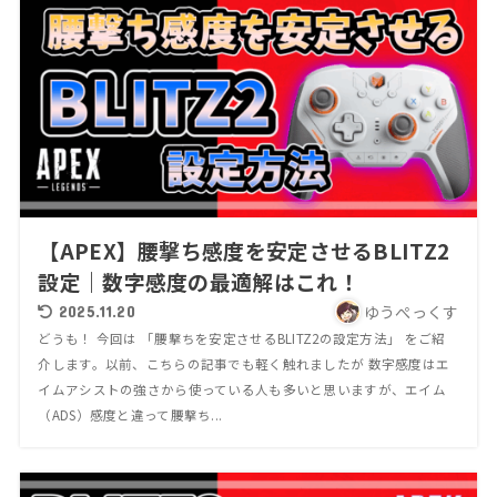
【APEX】腰撃ち感度を安定させるBLITZ2
設定｜数字感度の最適解はこれ！
ゆうぺっくす
2025.11.20
どうも！ 今回は 「腰撃ちを安定させるBLITZ2の設定方法」 をご紹
介します。以前、こちらの記事でも軽く触れましたが 数字感度はエ
イムアシストの強さから使っている人も多いと思いますが、エイム
（ADS）感度と違って腰撃ち...