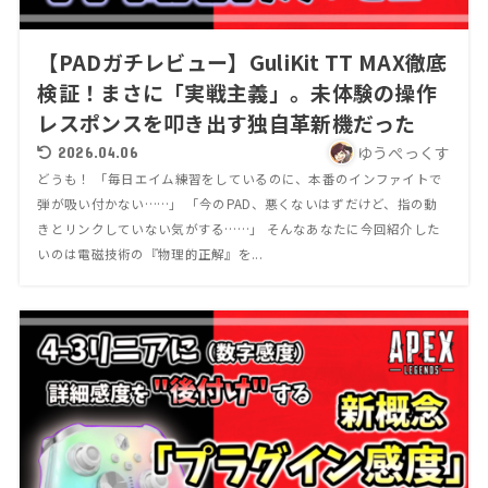
【PADガチレビュー】GuliKit TT MAX徹底
検証！まさに「実戦主義」。未体験の操作
レスポンスを叩き出す独自革新機だった
ゆうぺっくす
2026.04.06
どうも！ 「毎日エイム練習をしているのに、本番のインファイトで
弾が吸い付かない……」 「今のPAD、悪くないはずだけど、指の動
きとリンクしていない気がする……」 そんなあなたに今回紹介した
いのは電磁技術の『物理的正解』を...