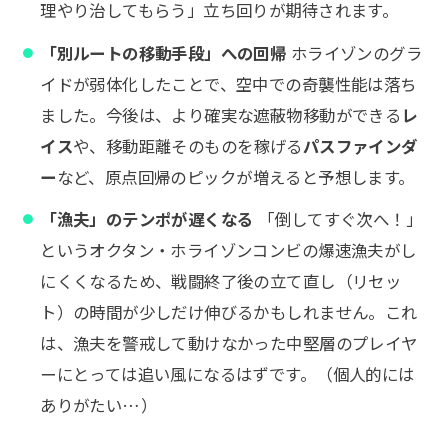
理やり治してもらう」立ち回りが期待されます。
「別ルートの移動手段」への回帰
ホライゾンのグラ
イドが弱体化したことで、空中での奇襲性能は落ち
ました。今後は、より確実な遮蔽物移動ができる
レ
イス
や、移動距離そのものを稼げる
パスファインダ
ー
など、原点回帰のピックが増えると予想します。
「漁夫」のテンポが遅くなる
「倒してすぐ次へ！」
というオクタン・ホライゾンコンビの爆速漁夫がし
にくくなるため、戦闘終了後の立て直し（リセッ
ト）の時間が少しだけ伸びるかもしれません。これ
は、漁夫を警戒して動けなかった中堅層のプレイヤ
ーにとっては追い風になるはずです。（個人的には
ありがたい…）