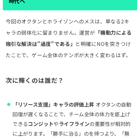
時代へ
今回のオクタンとホライゾンへのメスは、単なる2キ
ャラの弱体化に留まりません。運営が
「機動力による
強引な解決は”過度”である」
と明確にNOを突きつけ
たことで、ゲーム全体のテンポが大きく変わるはず。
次に輝くのは誰だ？
「リソース支援」キャラの評価上昇
オクタンの自動
回復が遅くなることで、チーム全体の体力を底上げ
できる
コンジット
や
ライフライン
の重要性が相対的
に上がります。「勝手に治る」のを待つより、「無