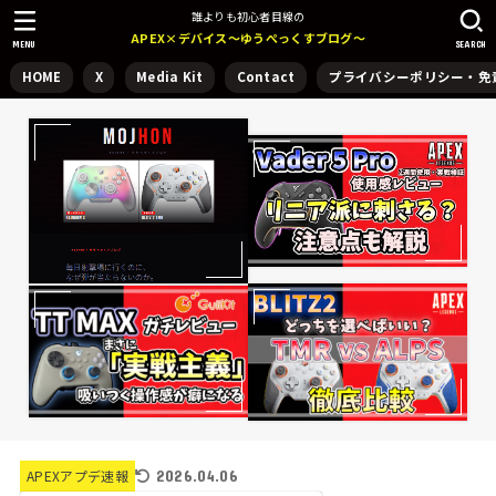
誰よりも初心者目線の
APEX×デバイス～ゆうぺっくすブログ～
MENU
SEARCH
HOME
X
Media Kit
Contact
プライバシーポリシー・免
2026.04.06
APEXアプデ速報