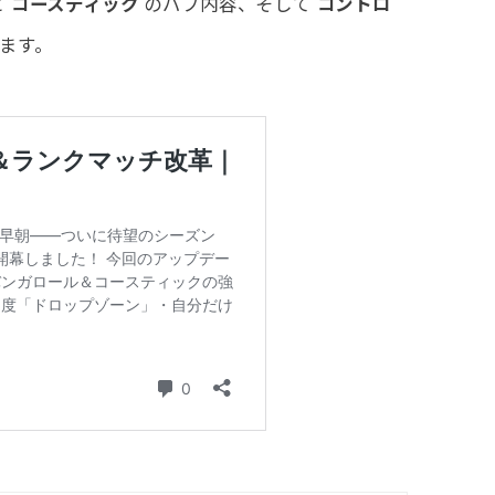
と
コースティック
のバフ内容、そして
コントロ
ます。