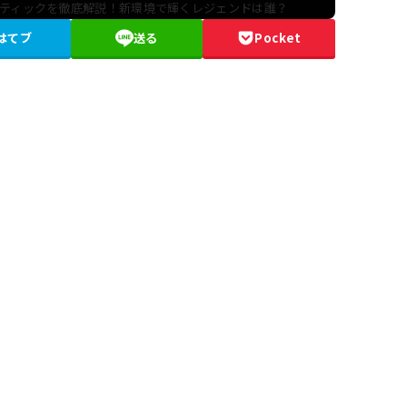
スティックを徹底解説！新環境で輝くレジェンドは誰？
はてブ
送る
Pocket