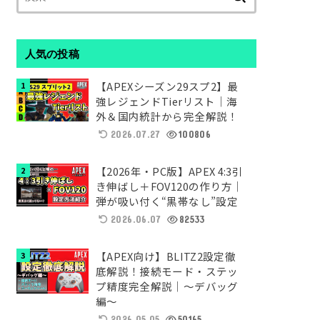
索:
人気の投稿
【APEXシーズン29スプ2】最
強レジェンドTierリスト｜海
外＆国内統計から完全解説！
2026.07.27
100806
【2026年・PC版】APEX 4:3引
き伸ばし＋FOV120の作り方｜
弾が吸い付く“黒帯なし”設定
2026.06.07
82533
【APEX向け】BLITZ2設定徹
底解説！接続モード・ステッ
プ精度完全解説｜～デバッグ
編～
2026.05.05
50165