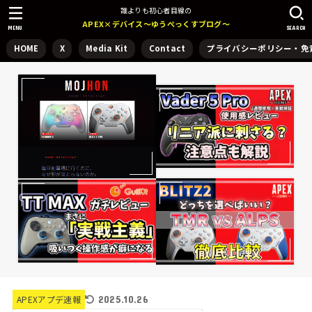
誰よりも初心者目線の
APEX×デバイス～ゆうぺっくすブログ～
MENU
SEARCH
HOME
X
Media Kit
Contact
プライバシーポリシー・免
2025.10.26
APEXアプデ速報