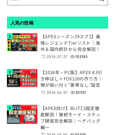
索:
人気の投稿
【APEXシーズン29スプ2】最
強レジェンドTierリスト｜海
外＆国内統計から完全解説！
2026.07.27
102185
【2026年・PC版】APEX 4:3引
き伸ばし＋FOV120の作り方｜
弾が吸い付く“黒帯なし”設定
2026.06.07
82921
【APEX向け】BLITZ2設定徹
底解説！接続モード・ステッ
プ精度完全解説｜～デバッグ
編～
2026.05.05
50228