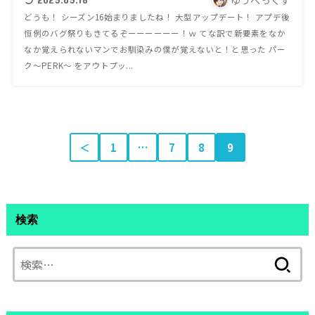
ゆうぺっくす
どうも！ シーズン16始まりましたね！ 大型アップデート！ アプデ後
恒例のバグ祭りもきてるぞーーーーーー！ｗ てな訳で新要素をなか
なか覚えられないマンでお馴染みの僕が覚えないと！と思った パー
ク～PERK～ をアウトプッ...
＜
1
…
7
8
9
検索
検
索: