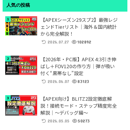
人気の投稿
【APEXシーズン29スプ2】最強レジ
ェンドTierリスト｜海外＆国内統計
から完全解説！
2026.07.27
102892
【2026年・PC版】APEX 4:3引き伸
ばし＋FOV120の作り方｜弾が吸い
付く“黒帯なし”設定
2026.06.07
83123
【APEX向け】BLITZ2設定徹底解
説！接続モード・ステップ精度完全
解説｜～デバッグ編～
2026.05.05
50273