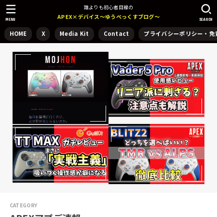
誰よりも初心者目線の
APEX×デバイス～ゆうぺっくすブログ～
MENU
SEARCH
HOME
X
Media Kit
Contact
プライバシーポリシー・免