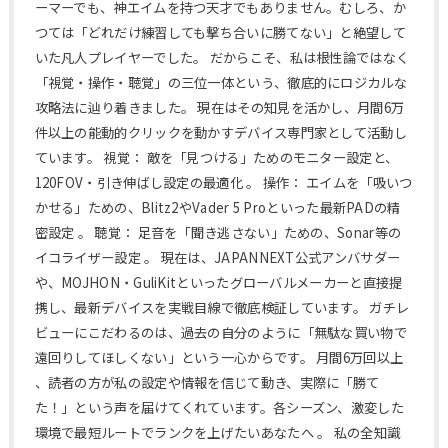
ーマーでも、神エイムを持つ天才でもありません。むしろ、か
つては「どれだけ練習しても撃ち合いに勝てない」と絶望して
いた凡人プレイヤーでした。 だからこそ、私は根性論ではなく
「視覚・操作・聴覚」の三位一体という、徹底的にロジカルな
攻略法に辿り着きました。 現在はその知見を活かし、月間6万
件以上の能動的クリックを動かすデバイス専門家として活動し
ています。 視覚： 敵を「見つける」ためのモニター設定と、
120FOV・引き伸ばし設定の最適化 。 操作： エイムを「吸いつ
かせる」ための、Blitz2やVader 5 Proといった最新PADの精
密設定 。 聴覚： 足音を「聞き逃さない」ための、Sonar等の
イコライザー設定 。 現在は、JAPANNEXT公式アンバサダー
や、MOJHON・GuliKitといったグローバルメーカーと直接提
携し、最新デバイスを実戦目線で徹底検証しています。 ガチレ
ビューにこだわるのは、過去の自分のように「無駄な買い物で
遠回りしてほしくない」という一心からです。 月間6万回以上
、読者の方が私の設定や情報を信じて動き、実際に「勝て
た！」という声を届けてくれています。各シーズン、激変した
環境で最短ルートでランクを上げたいあなたへ 。 私の全知識