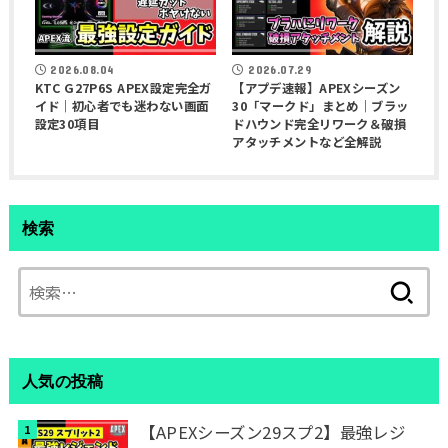
2026.08.04
2026.07.29
KTC G27P6S APEX設定完全ガ
【アプデ速報】APEXシーズン
イド｜初心者でも迷わない画面
30「マークド」まとめ｜ブラッ
設定30項目
ドハウンド完全リワーク＆破損
アタッチメントなど全解説
検索
検
索:
人気の投稿
【APEXシーズン29スプ2】最強レジ