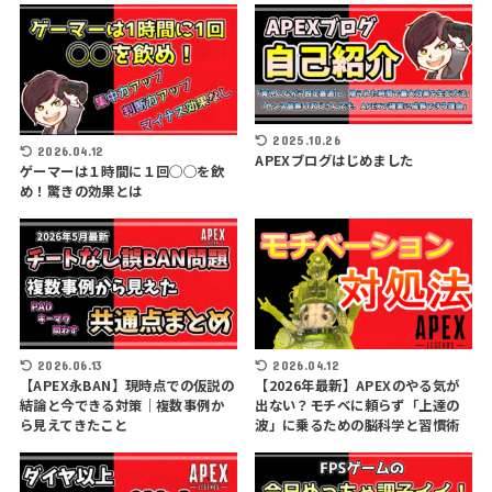
2025.10.26
2026.04.12
APEXブログはじめました
ゲーマーは１時間に１回◯◯を飲
め！驚きの効果とは
2026.06.13
2026.04.12
【APEX永BAN】現時点での仮説の
【2026年最新】APEXのやる気が
結論と今できる対策｜複数事例か
出ない？モチベに頼らず「上達の
ら見えてきたこと
波」に乗るための脳科学と習慣術