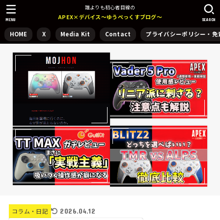
誰よりも初心者目線の
APEX×デバイス～ゆうぺっくすブログ～
MENU
SEARCH
HOME
X
Media Kit
Contact
プライバシーポリシー・免
2026.04.12
コラム・日記