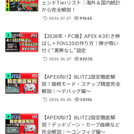
ェンドTierリスト｜海外＆国内統計
から完全解説！
2026.07.27
99665
【2026年・PC版】APEX 4:3引き伸
ばし＋FOV120の作り方｜弾が吸い
付く“黒帯なし”設定
2026.06.07
82230
【APEX向け】BLITZ2設定徹底解
説！接続モード・ステップ精度完全
解説｜～デバッグ編～
2026.05.05
50104
【APEX向け】BLITZ2設定徹底解
説！デッドゾーン・カーブ曲線など
完全解説｜～コンフィグ編～