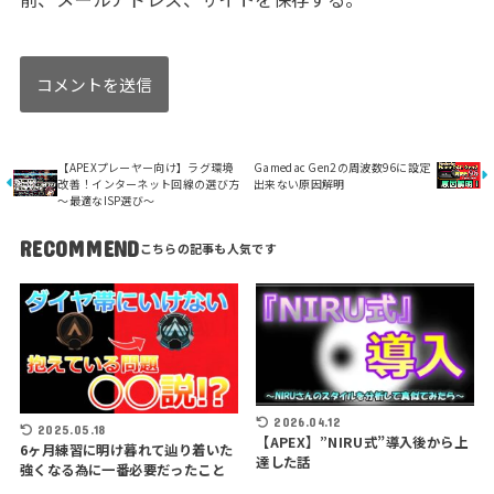
【APEXプレーヤー向け】ラグ環境
Gamedac Gen2の周波数96に設定
改善！インターネット回線の選び方
出来ない原因解明
～最適なISP選び～
RECOMMEND
2026.04.12
2025.05.18
【APEX】”NIRU式”導入後から上
6ヶ月練習に明け暮れて辿り着いた
達した話
強くなる為に一番必要だったこと