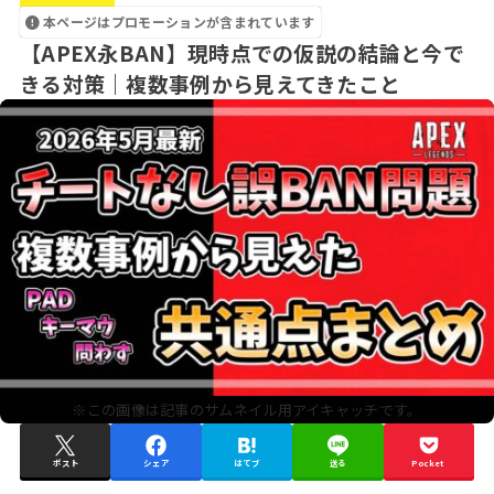
本ページはプロモーションが含まれています
【APEX永BAN】現時点での仮説の結論と今で
きる対策｜複数事例から見えてきたこと
※この画像は記事のサムネイル用アイキャッチです。
ポスト
シェア
はてブ
送る
Pocket