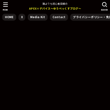
誰よりも初心者目線の
APEX×デバイス～ゆうぺっくすブログ～
MENU
SEARCH
HOME
X
Media Kit
Contact
プライバシーポリシー・免