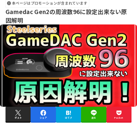
本ページはプロモーションが含まれています
Gamedac Gen2の周波数96に設定出来ない原
因解明
ポスト
シェア
はてブ
送る
Pocket