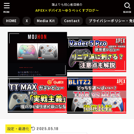
誰よりも初心者目線の
APEX×デバイス～ゆうぺっくすブログ～
MENU
SEARCH
HOME
X
Media Kit
Contact
プライバシーポリシー・免
2025.05.18
設定・最適化