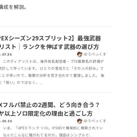
構成を解説。
PEXシーズン29スプリット2】最強武器
erリスト｜ランクを伸ばす武器の選び方
ゆうぺっくす
.07.26
！ このティアリストは、海外有名配信者・プロ複数名の評価デ
統計して作っています。 ひとりの意見だと「その人の好み」で
ことが多いので、複数の分析を突き合わせて整理しました。 後
「弱い」のではなく、...
EXフルパ禁止の2週間、どう向き合う？
ヤ以上ソロ限定化の理由と過ごし方
ゆうぺっくす
.05.26
 いま、「APEX ランク ソロ」がSNSで爆発的に検索されてい
。 なんでこんなに騒がれてるのか。理由はシンプルで、