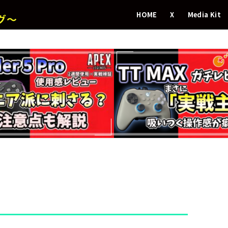
HOME
X
Media Kit
グ～