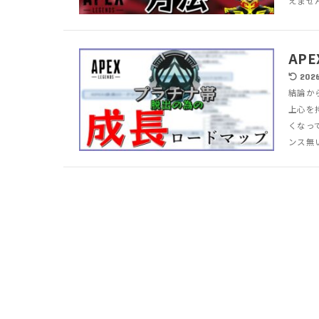
えません
AP
2026
結論か
上心を
くなっ
ンス無い