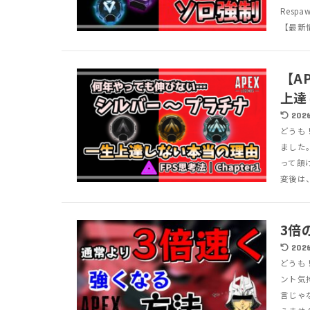
Res
【最新情報
【A
上達
2026
どうも
ました
って頷
変後は、
3倍
2026
どうも
ント気
言じゃ