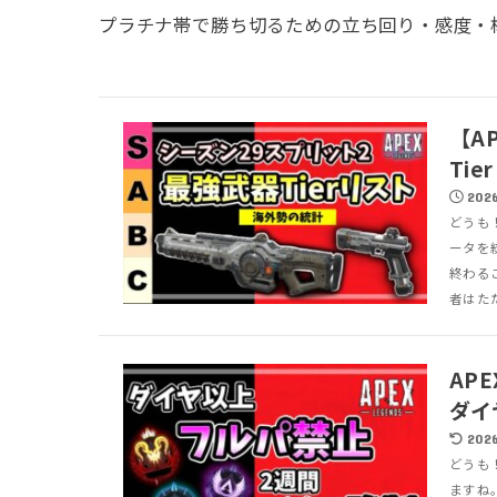
プラチナ帯で勝ち切るための立ち回り・感度・
【A
Ti
2026
どうも
ータを
終わる
者はただ
AP
ダイ
2026
どうも！
ますね