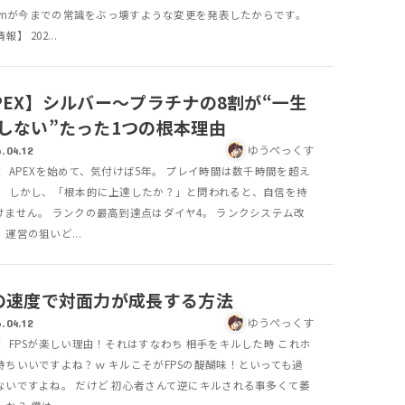
pawnが今までの常識をぶっ壊すような変更を発表したからです。
】 202...
PEX】シルバー〜プラチナの8割が“一生
しない”たった1つの根本理由
ゆうぺっくす
.04.12
！ APEXを始めて、気付けば5年。 プレイ時間は数千時間を超え
。 しかし、「根本的に上達したか？」と問われると、自信を持
けません。 ランクの最高到達点はダイヤ4。 ランクシステム改
運営の狙いど...
の速度で対面力が成長する方法
ゆうぺっくす
.04.12
！ FPSが楽しい理由！それはすなわち 相手をキルした時 これホ
持ちいいですよね？ｗ キルこそがFPSの醍醐味！といっても過
ないですよね。 だけど 初心者さんて逆にキルされる事多くて萎