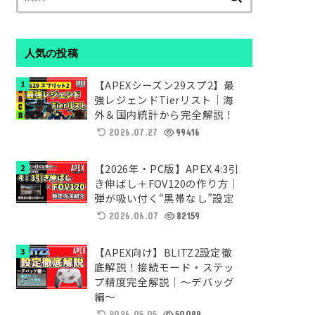
索:
人気の投稿
【APEXシーズン29スプ2】最
強レジェンドTierリスト｜海
外＆国内統計から完全解説！
2026.07.27
99416
【2026年・PC版】APEX 4:3引
き伸ばし＋FOV120の作り方｜
弾が吸い付く“黒帯なし”設定
2026.06.07
82159
【APEX向け】BLITZ2設定徹
底解説！接続モード・ステッ
プ精度完全解説｜～デバッグ
編～
2026.05.05
50089