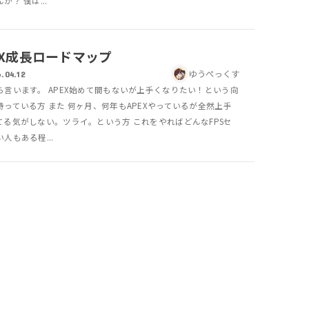
か？ 僕は...
EX成長ロードマップ
ゆうぺっくす
.04.12
ら言います。 APEX始めて間もないが上手くなりたい！という向
持っている方 また 何ヶ月、何年もAPEXやっているが全然上手
てる気がしない。ツライ。という方 これをやればどんなFPSセ
人もある程...