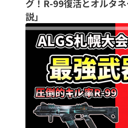
グ！R-99復活とオルタ
説」