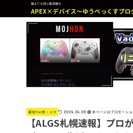
誰よりも初心者目線の
APEX×デバイス～ゆうぺっくすブロ
2026.04.28
本ページはプロモーショ
最強Tier表・メタ
【ALGS札幌速報】プロ