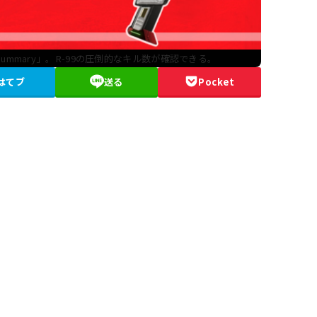
s Summary」。R-99の圧倒的なキル数が確認できる。
はてブ
送る
Pocket