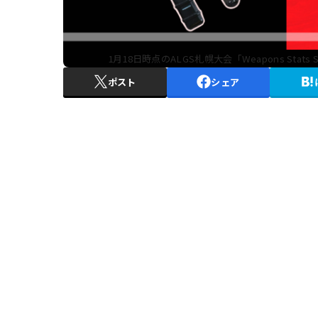
1月18日時点のALGS札幌大会「Weapons Stat
ポスト
シェア