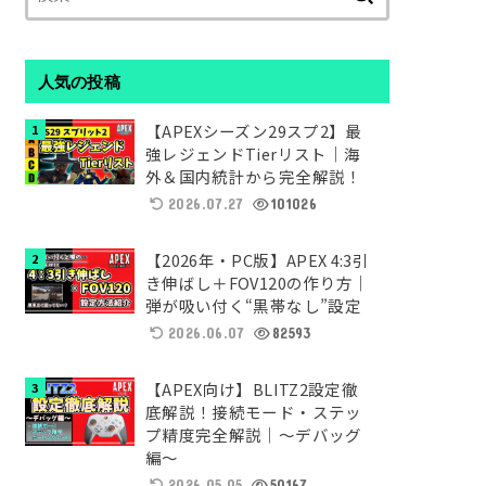
索:
人気の投稿
【APEXシーズン29スプ2】最
強レジェンドTierリスト｜海
外＆国内統計から完全解説！
2026.07.27
101026
【2026年・PC版】APEX 4:3引
き伸ばし＋FOV120の作り方｜
弾が吸い付く“黒帯なし”設定
2026.06.07
82593
【APEX向け】BLITZ2設定徹
底解説！接続モード・ステッ
プ精度完全解説｜～デバッグ
編～
2026.05.05
50167