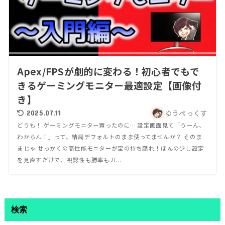
Apex/FPSが劇的に変わる！初心者でもで
きるゲーミングモニター最適設定【画像付
き】
ゆうぺっくす
2025.07.11
どうも！ ゲーミングモニター買ったのに… 設定画面見て「うーん、
わからん！」って、結局デフォルトのまま使ってませんか？ そのま
まじゃ せっかくの高性能モニターが宝の持ち腐れ！ほんの少し設定
を見直すだけで、視認性も勝率もガ...
検索