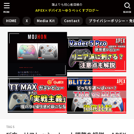
誰よりも初心者目線の
APEX×デバイス～ゆうぺっくすブログ～
MENU
SEARCH
HOME
X
Media Kit
Contact
プライバシーポリシー・免