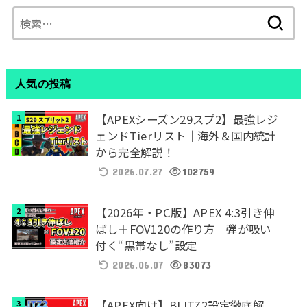
検
索:
人気の投稿
【APEXシーズン29スプ2】最強レジ
ェンドTierリスト｜海外＆国内統計
から完全解説！
2026.07.27
102759
【2026年・PC版】APEX 4:3引き伸
ばし＋FOV120の作り方｜弾が吸い
付く“黒帯なし”設定
2026.06.07
83073
【APEX向け】BLITZ2設定徹底解