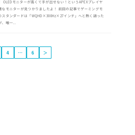
！ OLEDモニターが高くて手が出せない！というAPEXプレイヤ
適なモニターが見つかりましたよ！ 前回の記事でゲーミングモ
のスタンダードは「WQHD×300Hz×27インチ」へと熱く語った
、唯一...
4
…
6
＞