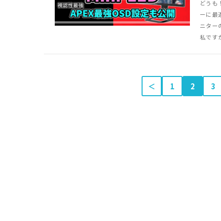
どうも
ーに最
ニター
私ですが
＜
1
2
3