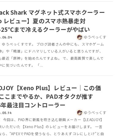
lack Shark マグネット式スマホクーラー
Pro レビュー】夏のスマホ熱暴走対
-25℃まで冷えるクーラーがやばい
ゆうぺっくす
.06.04
！ゆうぺっくすです。 ブログ読者さんの中にも、スマホゲーム
神」や「鳴潮」にドハマリしている人がいると思うんですが、
も最近「原神」を始めたんですよね。 で、最高画質で楽しんで
に気づいたんです。 「...
ADJOY【Xeno Plus】レビュー｜この価
ここまでやるか、PADオタクが推す
26年最注目コントローラー
ゆうぺっくす
.05.14
 今回は、PAD界に新風を吹き込む新興メーカー【LEADJOY】
いただいた【Xeno Plus】のレビューをお届けします。 一言
なら、"APEXでPADを使うなら、とりあえずコレにしとけ"と自