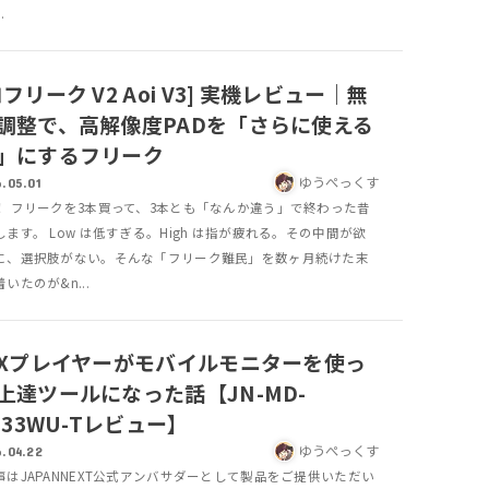
.
フリーク V2 Aoi V3] 実機レビュー｜無
調整で、高解像度PADを「さらに使える
」にするフリーク
ゆうぺっくす
.05.01
！ フリークを3本買って、3本とも「なんか違う」で終わった昔
ます。 Low は低すぎる。High は指が疲れる。その中間が欲
に、選択肢がない。そんな「フリーク難民」を数ヶ月続けた末
いたのが&n...
EXプレイヤーがモバイルモニターを使っ
上達ツールになった話【JN-MD-
S133WU-Tレビュー】
ゆうぺっくす
.04.22
事はJAPANNEXT公式アンバサダーとして製品をご提供いただい