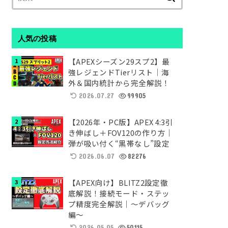
索:
人気の投稿
【APEXシーズン29スプ2】最
強レジェンドTierリスト｜海
外＆国内統計から完全解説！
2026.07.27
99905
【2026年・PC版】APEX 4:3引
き伸ばし＋FOV120の作り方｜
弾が吸い付く“黒帯なし”設定
2026.06.07
82276
【APEX向け】BLITZ2設定徹
底解説！接続モード・ステッ
プ精度完全解説｜～デバッグ
編～
2026.05.05
50115