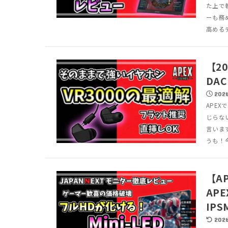
た上で執
ーも務
高めるデ
【2
DA
2026
APEX
じらな
言います
うも！今.
【A
APE
IPS
2026