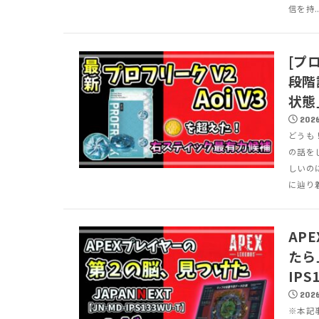
信を持..
[プロ
段階
状態
2026
どうも
の話をし
しいの
に辿り着
AP
たら
IP
2026
※本記