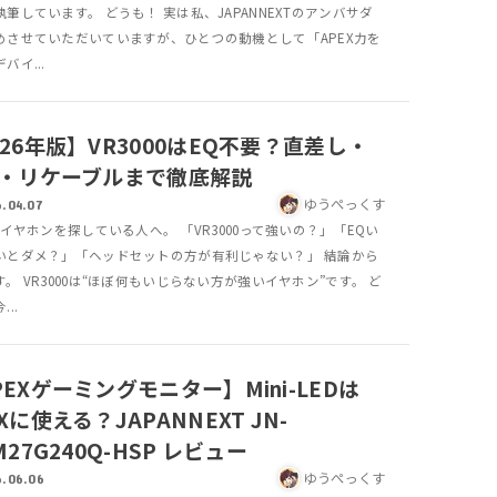
筆しています。 どうも！ 実は私、JAPANNEXTのアンバサダ
めさせていただいていますが、ひとつの動機として「APEX力を
バイ...
026年版】VR3000はEQ不要？直差し・
C・リケーブルまで徹底解説
ゆうぺっくす
.04.07
でイヤホンを探している人へ。 「VR3000って強いの？」「EQい
いとダメ？」「ヘッドセットの方が有利じゃない？」 結論から
。 VR3000は“ほぼ何もいじらない方が強いイヤホン”です。 ど
..
PEXゲーミングモニター】Mini-LEDは
Xに使える？JAPANNEXT JN-
M27G240Q-HSP レビュー
ゆうぺっくす
.06.06