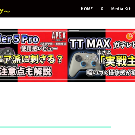
HOME
X
Media Kit
グ～