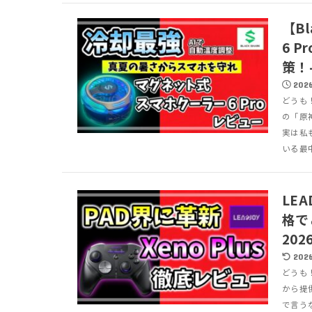
【B
6 
策！
2026
どうも
の「原
実は私
いる最中
LE
格で
20
2026
どうも！
から提供
で言う