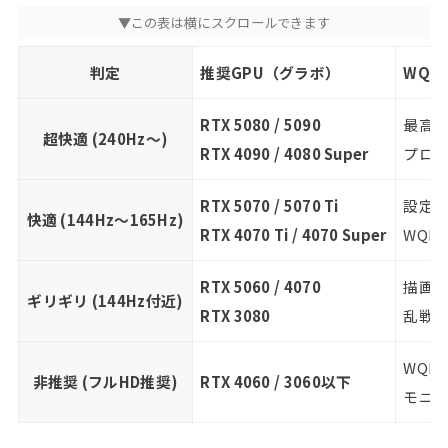
判定
推奨GPU（グラボ）
WQH
RTX 5080 / 5090
最高設
超快適 (240Hz～)
RTX 4090 / 4080 Super
プロ級
RTX 5070 / 5070 Ti
設定を
快適 (144Hz～165Hz)
RTX 4070 Ti / 4070 Super
WQH
RTX 5060 / 4070
描画設
ギリギリ (144Hz付近)
RTX 3080
乱戦時
WQH
非推奨 (フルHD推奨)
RTX 4060 / 3060以下
モニ