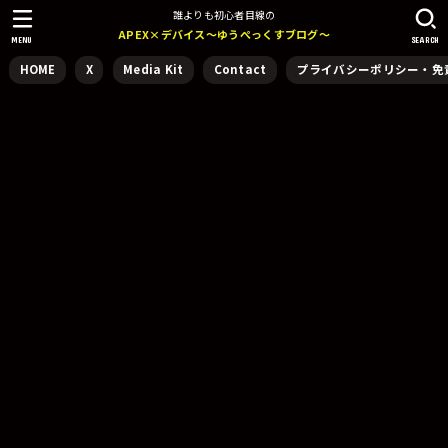
誰よりも初心者目線の
APEX×デバイス～ゆうぺっくすブログ～
MENU
SEARCH
HOME
X
Media Kit
Contact
プライバシーポリシー・免