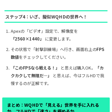
ステップ4：いざ、擬似WQHDの世界へ！
Apexの「ビデオ」設定で、解像度を
「2560×1440」
に変更します。
その状態で「射撃訓練場」へ行き、画面右上の
FPS
数値
をチェックしてください。
「このFPSなら戦える！」
と思えば購入OK。
「カ
クカクして無理だ…」
と思えば、今はフルHDで我
慢するのが正解です。
まとめ：WQHDで「見える」世界を手に入れる
か、フルHDで「速さ」を極めるか