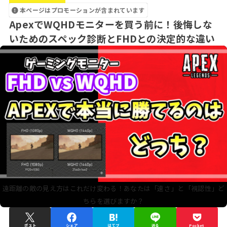
本ページはプロモーションが含まれています
ApexでWQHDモニターを買う前に！後悔しな
いためのスペック診断とFHDとの決定的な違い
遠距離の敵の見え方はこれだけ変わる！あなたは「速さ」と「視認性」ど
ちらを選びますか？
ポスト
シェア
はてブ
送る
Pocket