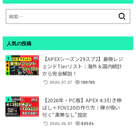
検
索:
人気の投稿
【APEXシーズン29スプ2】最強レジ
ェンドTierリスト｜海外＆国内統計
から完全解説！
2026.07.27
100785
【2026年・PC版】APEX 4:3引き伸
ばし＋FOV120の作り方｜弾が吸い
付く“黒帯なし”設定
2026.06.07
82524