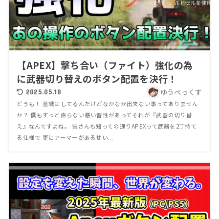
【APEX】撃ち合い（ファイト）強化の為
に武器切り替えのボタン配置を決行！
ゆうぺっくす
2025.05.18
どうも！ 意識はしてるんだけどなかなか出来ない事ってありません
か？ 僕もずっと直らない悪い習性があってそれが『武器の切り替
え』なんですよね。 皆さんも知っての通りAPEXって武器を2丁持て
る仕様で 更にアーマーがあるせい...