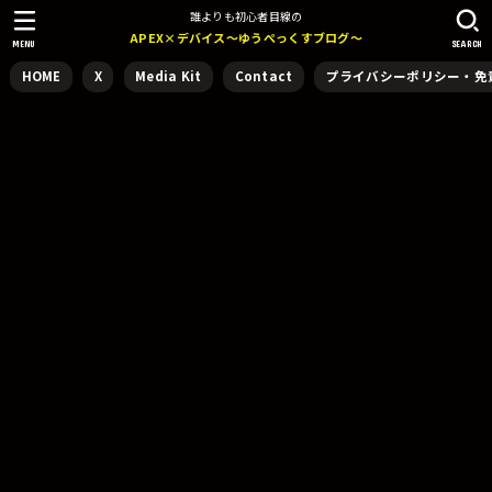
誰よりも初心者目線の
APEX×デバイス～ゆうぺっくすブログ～
MENU
SEARCH
HOME
X
Media Kit
Contact
プライバシーポリシー・免