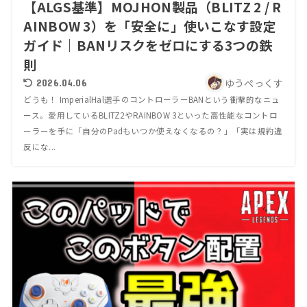
【ALGS基準】MOJHON製品（BLITZ 2 / R
AINBOW 3）を「安全に」使いこなす設定
ガイド｜BANリスクをゼロにする3つの鉄
則
ゆうぺっくす
2026.04.06
どうも！ ImperialHal選手のコントローラーBANという衝撃的なニュ
ース。愛用しているBLITZ2やRAINBOW 3といった高性能なコントロ
ーラーを手に「自分のPadもいつか使えなくなるの？」「実は規約違
反にな...