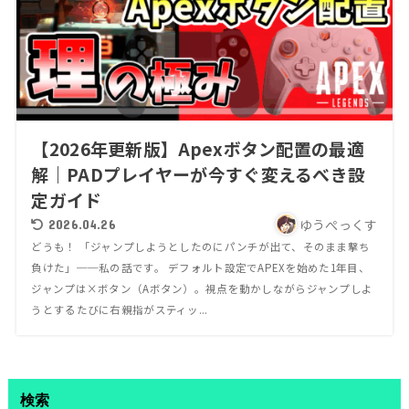
【2026年更新版】Apexボタン配置の最適
解｜PADプレイヤーが今すぐ変えるべき設
定ガイド
ゆうぺっくす
2026.04.26
どうも！ 「ジャンプしようとしたのにパンチが出て、そのまま撃ち
負けた」──私の話です。 デフォルト設定でAPEXを始めた1年目、
ジャンプは×ボタン（Aボタン）。視点を動かしながらジャンプしよ
うとするたびに右親指がスティッ...
検索